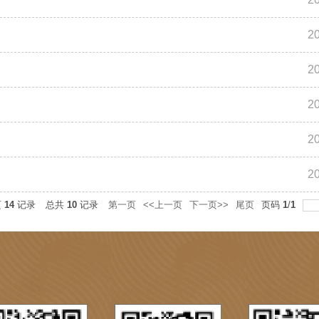
2
2
2
2
2
页
14
记录
总共
10
记录
第一页
<<上一页
下一页>>
尾页
页码
1
/
1